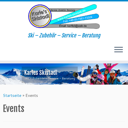
Ski – Zubehör – Service – Beratung
Zum
Karles Skistadl
Inhalt
springen
Ski - Zubehör - Service - Beratung
Startseite
»
Events
Events